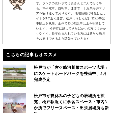
す。ランチの食レポでは奥さんと二人で行う事
も。車や電車、自転車、徒歩で、千葉県松戸エリ
アを駆け巡っております。 地域情報に特化したサ
イトを9年近く運営。松戸つうしんだけで5,000記
事以上を執筆、全体で13,000記事以上を執筆して
います。 松戸市に越してきたばかりの方には分か
りやすく、長年住まわれている方には新たな発見
をお届けできるよう頑張っていきます！
こちらの記事もオススメ
松戸市が「古ケ崎河川敷スポーツ広場」
にスケートボードパークを整備中、5月
完成予定
松戸市が夏休みの子どもの居場所を拡
充、松戸駅近くに学習スペース・市内3
か所でフリースペース・出張居場所も新