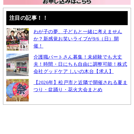
注目の記事！！
わが子の夢、子どもと一緒に考えません
か？新感覚お笑いライブが9/6（日）開
催！
介護職パートさん募集！未経験でも大丈
夫！時間・日にちも自由に調整可能！株式
会社グッドケア しいの木台【求人】
【2026年】松戸市と近隣で開催される夏ま
つり・盆踊り・花火大会まとめ