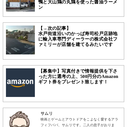
鴨と大山鶏の丸鶏を使った醤油ラーメ
ン
【→次の記事】
水戸街道沿いのかっぱ寿司松戸店跡地
に輸入車専門ディーラーの株式会社フ
ァミリーが店舗を建てるみたいです
【募集中】写真付きで情報提供を下さ
った方に選考の上、500円分のAmazon
ギフト券をプレゼント致します！
サムリ
映画とゲームとアウトドアをこよなく愛するアラ
フィフパパ、サムリです。二人の息子がおりま