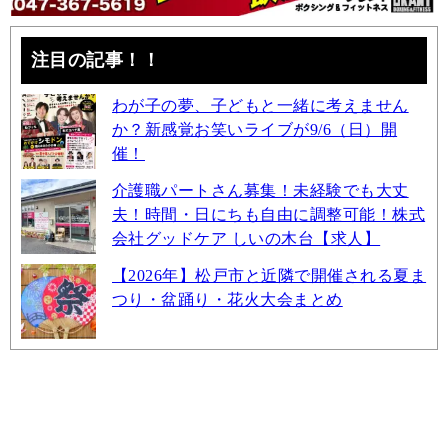
注目の記事！！
わが子の夢、子どもと一緒に考えません
か？新感覚お笑いライブが9/6（日）開
催！
介護職パートさん募集！未経験でも大丈
夫！時間・日にちも自由に調整可能！株式
会社グッドケア しいの木台【求人】
【2026年】松戸市と近隣で開催される夏ま
つり・盆踊り・花火大会まとめ