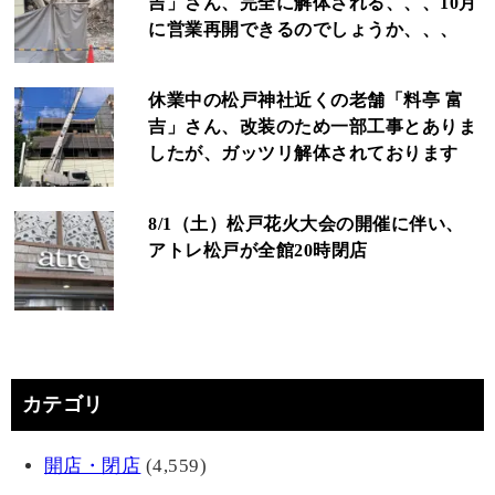
吉」さん、完全に解体される、、、10月
に営業再開できるのでしょうか、、、
休業中の松戸神社近くの老舗「料亭 富
吉」さん、改装のため一部工事とありま
したが、ガッツリ解体されております
8/1（土）松戸花火大会の開催に伴い、
アトレ松戸が全館20時閉店
カテゴリ
開店・閉店
(4,559)