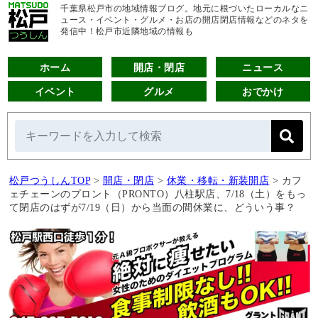
千葉県松戸市の地域情報ブログ。地元に根づいたローカルなニ
ュース・イベント・グルメ・お店の開店閉店情報などのネタを
発信中！松戸市近隣地域の情報も
ホーム
開店・閉店
ニュース
イベント
グルメ
おでかけ
松戸つうしんTOP
>
開店・閉店
>
休業・移転・新装開店
>
カフ
ェチェーンのプロント（PRONTO）八柱駅店、7/18（土）をもっ
て閉店のはずが7/19（日）から当面の間休業に、どういう事？