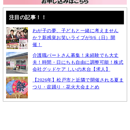
注目の記事！！
わが子の夢、子どもと一緒に考えません
か？新感覚お笑いライブが9/6（日）開
催！
介護職パートさん募集！未経験でも大丈
夫！時間・日にちも自由に調整可能！株式
会社グッドケア しいの木台【求人】
【2026年】松戸市と近隣で開催される夏ま
つり・盆踊り・花火大会まとめ