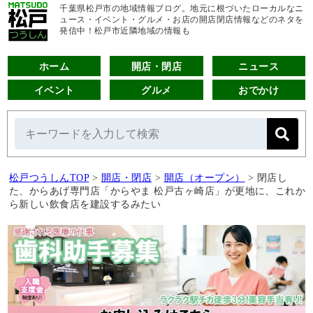
千葉県松戸市の地域情報ブログ。地元に根づいたローカルなニ
ュース・イベント・グルメ・お店の開店閉店情報などのネタを
発信中！松戸市近隣地域の情報も
ホーム
開店・閉店
ニュース
イベント
グルメ
おでかけ
松戸つうしんTOP
>
開店・閉店
>
開店（オープン）
>
閉店し
た、からあげ専門店「からやま 松戸古ヶ崎店」が更地に、これか
ら新しい飲食店を建設するみたい