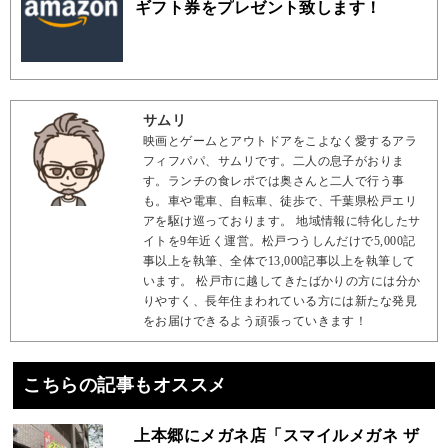
ギフト券をプレゼント致します！
サムリ
映画とゲームとアウトドアをこよなく愛するアラ
フィフパパ、サムリです。二人の息子がおりま
す。ランチの食レポでは奥さんと二人で行う事
も。車や電車、自転車、徒歩で、千葉県松戸エリ
アを駆け巡っております。 地域情報に特化したサ
イトを9年近く運営。松戸つうしんだけで5,000記
事以上を執筆、全体で13,000記事以上を執筆して
います。 松戸市に越してきたばかりの方には分か
りやすく、長年住まわれている方には新たな発見
をお届けできるよう頑張っていきます！
こちらの記事もオススメ
上本郷にメガネ店「スマイルメガネ ザ