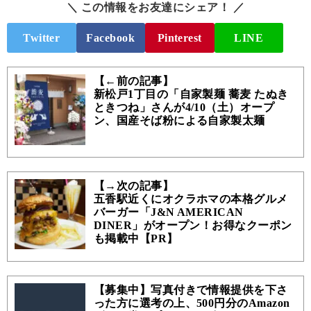
＼ この情報をお友達にシェア！ ／
Twitter
Facebook
Pinterest
LINE
【←前の記事】
新松戸1丁目の「自家製麺 蕎麦 たぬき
ときつね」さんが4/10（土）オープ
ン、国産そば粉による自家製太麺
【→次の記事】
五香駅近くにオクラホマの本格グルメ
バーガー「J&N AMERICAN
DINER」がオープン！お得なクーポン
も掲載中【PR】
【募集中】写真付きで情報提供を下さ
った方に選考の上、500円分のAmazon