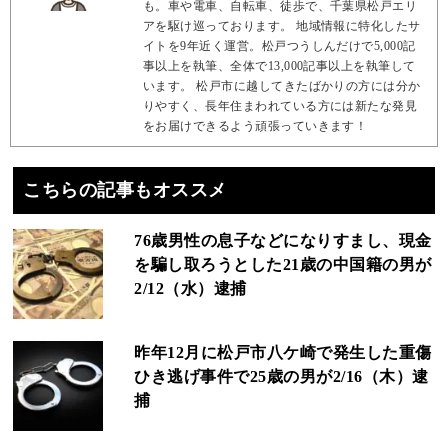
も。車や電車、自転車、徒歩で、千葉県松戸エリ
アを駆け巡っております。 地域情報に特化したサ
イトを9年近く運営。松戸つうしんだけで5,000記
事以上を執筆、全体で13,000記事以上を執筆して
います。 松戸市に越してきたばかりの方には分か
りやすく、長年住まわれている方には新たな発見
をお届けできるよう頑張っていきます！
こちらの記事もオススメ
76歳男性の息子などになりすまし、現金
を騙し取ろうとした21歳の中国籍の男が
2/12（水）逮捕
昨年12月に松戸市八ケ崎で発生した重傷
ひき逃げ事件で25歳の男が2/16（木）逮
捕