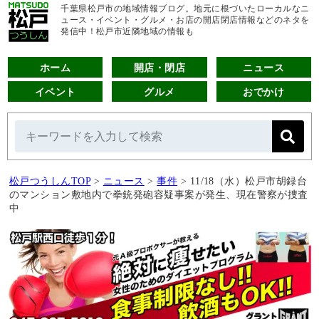
千葉県松戸市の地域情報ブログ。地元に根づいたローカルなニ
ュース・イベント・グルメ・お店の開店閉店情報などのネタを
発信中！松戸市近隣地域の情報も
ホーム
開店・閉店
ニュース
イベント
グルメ
おでかけ
松戸つうしんTOP
>
ニュース
>
事件
>
11/18（水）松戸市胡録台
のマンション敷地内で拳銃発砲容疑事案が発生、現在警察が捜査
中