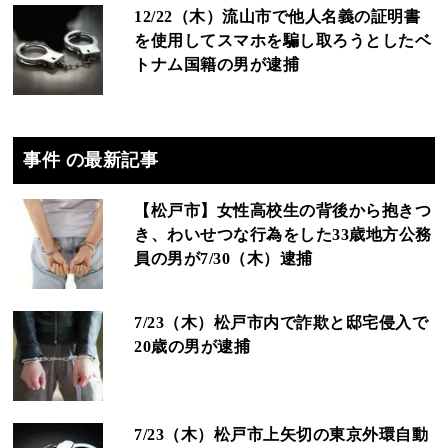
12/22（木）流山市で他人名義の証明書
を使用してスマホを騙し取ろうとしたベ
トナム国籍の男が逮捕
事件 の最新記事
【松戸市】女性高校生の背後から抱きつ
き、わいせつな行為をした33歳地方公務
員の男が7/30（木）逮捕
7/23（木）松戸市内で詐欺と邸宅侵入で
20歳の男が逮捕
7/23（木）松戸市上矢切の東京外環自動