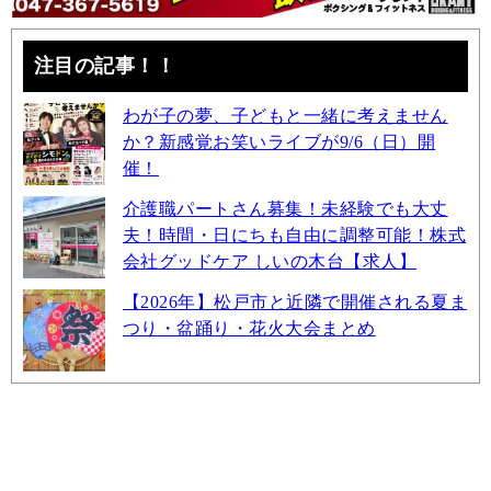
注目の記事！！
わが子の夢、子どもと一緒に考えません
か？新感覚お笑いライブが9/6（日）開
催！
介護職パートさん募集！未経験でも大丈
夫！時間・日にちも自由に調整可能！株式
会社グッドケア しいの木台【求人】
【2026年】松戸市と近隣で開催される夏ま
つり・盆踊り・花火大会まとめ