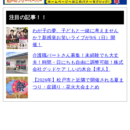
注目の記事！！
わが子の夢、子どもと一緒に考えません
か？新感覚お笑いライブが9/6（日）開
催！
介護職パートさん募集！未経験でも大丈
夫！時間・日にちも自由に調整可能！株式
会社グッドケア しいの木台【求人】
【2026年】松戸市と近隣で開催される夏ま
つり・盆踊り・花火大会まとめ