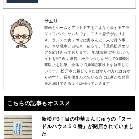
サムリ
映画とゲームとアウトドアをこよなく愛するアラ
フィフパパ、サムリです。二人の息子がおりま
す。ランチの食レポでは奥さんと二人で行う事
も。車や電車、自転車、徒歩で、千葉県松戸エリ
アを駆け巡っております。 地域情報に特化したサ
イトを9年近く運営。松戸つうしんだけで5,000記
事以上を執筆、全体で13,000記事以上を執筆して
います。 松戸市に越してきたばかりの方には分か
りやすく、長年住まわれている方には新たな発見
をお届けできるよう頑張っていきます！
こちらの記事もオススメ
新松戸3丁目の中華まんじゅうの「ヌー
ドルハウス５０番」が閉店されていまし
た