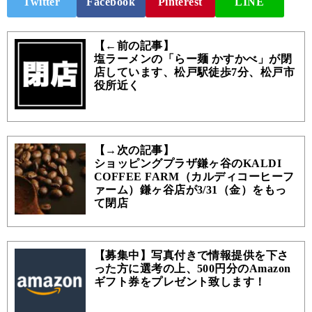
Twitter
Facebook
Pinterest
LINE
【←前の記事】
塩ラーメンの「らー麺 かすかべ」が閉
店しています、松戸駅徒歩7分、松戸市
役所近く
【→次の記事】
ショッピングプラザ鎌ヶ谷のKALDI
COFFEE FARM（カルディコーヒーフ
ァーム）鎌ヶ谷店が3/31（金）をもっ
て閉店
【募集中】写真付きで情報提供を下さ
った方に選考の上、500円分のAmazon
ギフト券をプレゼント致します！