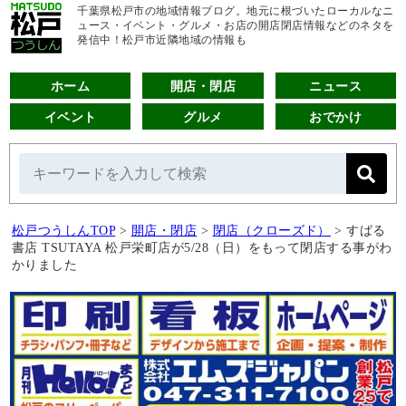
千葉県松戸市の地域情報ブログ。地元に根づいたローカルなニ
ュース・イベント・グルメ・お店の開店閉店情報などのネタを
発信中！松戸市近隣地域の情報も
ホーム
開店・閉店
ニュース
イベント
グルメ
おでかけ
松戸つうしんTOP
>
開店・閉店
>
閉店（クローズド）
>
すばる
書店 TSUTAYA 松戸栄町店が5/28（日）をもって閉店する事がわ
かりました