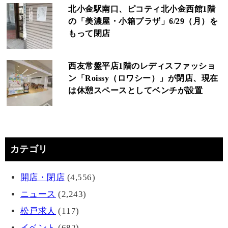
北小金駅南口、ピコティ北小金西館1階
の「美濃屋・小箱プラザ」6/29（月）を
もって閉店
西友常盤平店1階のレディスファッショ
ン「Roissy（ロワシー）」が閉店、現在
は休憩スペースとしてベンチが設置
カテゴリ
開店・閉店
(4,556)
ニュース
(2,243)
松戸求人
(117)
イベント
(682)